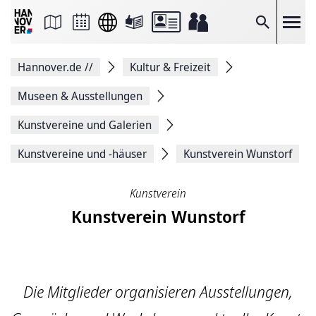
Seite
als
E-
Suche
Mail
versenden
Auf
Hannover.de
//
Kultur & Freizeit
Facebook
teilen
Auf
Museen & Ausstellungen
X
teilen
Kunstvereine und Galerien
Seitenlink
Kopieren
Kunstvereine und -häuser
Kunstverein Wunstorf
Seite
Drucken
Kunstverein
Kunstverein Wunstorf
Die Mitglieder organisieren Ausstellungen,