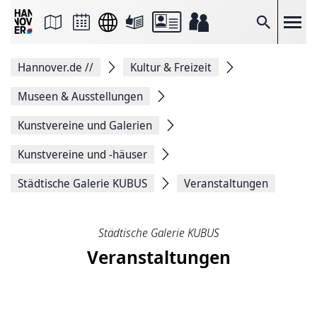
Seite
als
E-
Suche
Mail
versenden
Auf
Hannover.de
//
Kultur & Freizeit
Facebook
teilen
Auf
Museen & Ausstellungen
X
teilen
Kunstvereine und Galerien
Seitenlink
Kopieren
Kunstvereine und -häuser
Seite
Drucken
Städtische Galerie KUBUS
Veranstaltungen
Städtische Galerie KUBUS
Veranstaltungen