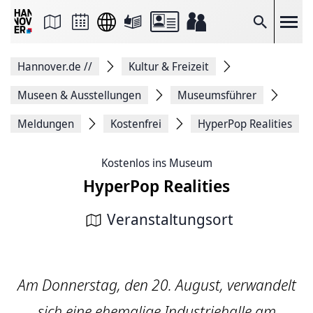
Seite
als
E-
Suche
Mail
versenden
Auf
Hannover.de
//
Kultur & Freizeit
Facebook
teilen
Auf
Museen & Ausstellungen
Museumsführer
X
teilen
Meldungen
Kostenfrei
HyperPop Realities
Seitenlink
Kopieren
Seite
Kostenlos ins Museum
Drucken
HyperPop Realities
Veranstaltungsort
Am Donnerstag, den 20. August, verwandelt
sich eine ehemalige Industriehalle am