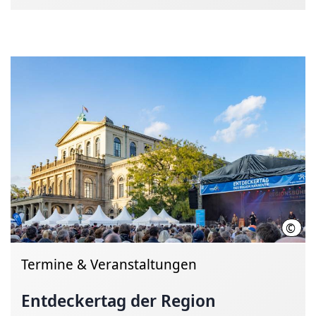
©
Regi
Termine & Veranstaltungen
Ent­decker­tag der Region