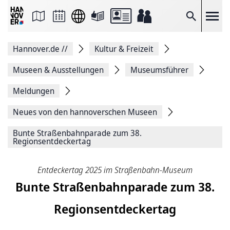
Seite
als
E-
Suche
Mail
versenden
Auf
Hannover.de
//
Kultur & Freizeit
Facebook
teilen
Auf
Museen & Ausstellungen
Museumsführer
X
teilen
Meldungen
Seitenlink
Kopieren
Neues von den hannoverschen Museen
Seite
Drucken
Bunte Straßenbahnparade zum 38.
Regionsentdeckertag
Entdeckertag 2025 im Straßenbahn-Museum
Bunte Straßenbahnparade zum 38.
Regionsentdeckertag