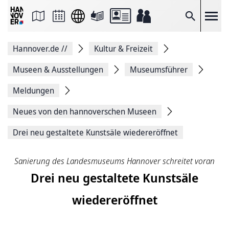
Seite
als
E-
Suche
Mail
versenden
Auf
Hannover.de
//
Kultur & Freizeit
Facebook
teilen
Auf
Museen & Ausstellungen
Museumsführer
X
teilen
Meldungen
Seitenlink
Kopieren
Neues von den hannoverschen Museen
Seite
Drucken
Drei neu gestaltete Kunstsäle wiedereröffnet
Sanierung des Landesmuseums Hannover schreitet voran
Drei neu gestaltete Kunstsäle
wiedereröffnet