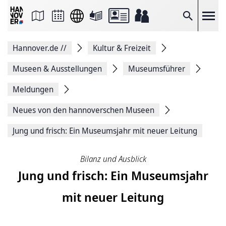
Seite
als
E-
Suche
Mail
versenden
Auf
Hannover.de
//
Kultur & Freizeit
Facebook
teilen
Auf
Museen & Ausstellungen
Museumsführer
X
teilen
Meldungen
Seitenlink
Kopieren
Neues von den hannoverschen Museen
Seite
Drucken
Jung und frisch: Ein Museumsjahr mit neuer Leitung
Bilanz und Ausblick
Jung und frisch: Ein Museumsjahr
mit neuer Leitung