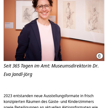
©
Rola
Seit 365 Tagen im Amt: Museumsdirektorin Dr.
Eva Jandl-Jörg
2023 entstanden neue Ausstellungsformate in frisch
konzipierten Räumen des Gäste- und Kinderzimmers
sowie Beteiligungen an aktuellen Aktionsformaten wie