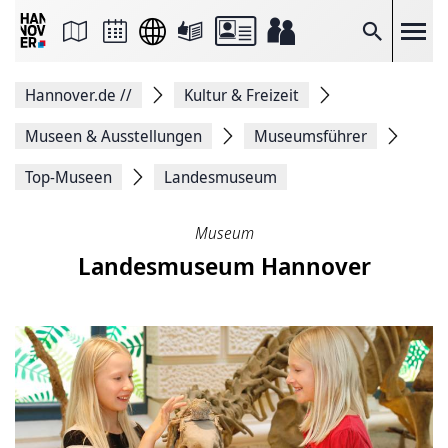
Seite
als
E-
Suche
Mail
versenden
Auf
Hannover.de
//
Kultur & Freizeit
Facebook
teilen
Auf
Museen & Ausstellungen
Museumsführer
X
teilen
Top-Museen
Landesmuseum
Seitenlink
Kopieren
Seite
Museum
Drucken
Landesmuseum Hannover