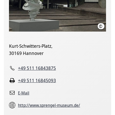
©
Hannove
Kurt-Schwitters-Platz,
30169 Hannover
+49 511 16843875
+49 511 16845093
E-Mail
http://www.sprengel-museum.de/