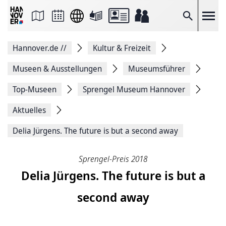
Seite
als
E-
Suche
Mail
versenden
Auf
Hannover.de
//
Kultur & Freizeit
Facebook
teilen
Auf
Museen & Ausstellungen
Museumsführer
X
teilen
Top-Museen
Sprengel Museum Hannover
Seitenlink
Kopieren
Aktuelles
Seite
Drucken
Delia Jürgens. The future is but a second away
Sprengel-Preis 2018
Delia Jürgens. The future is but a
second away