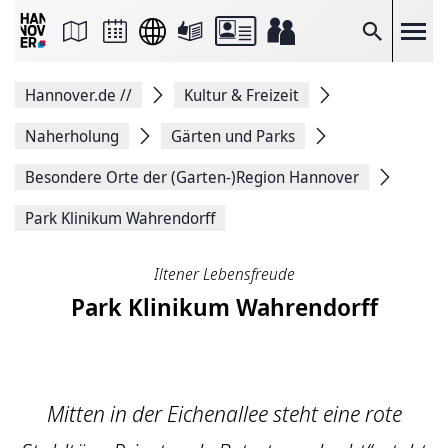
Seite
als
E-
Suche
Mail
versenden
Auf
Hannover.de
//
Kultur & Freizeit
Facebook
teilen
Auf
Naherholung
Gärten und Parks
X
teilen
Besondere Orte der (Garten-)Region Hannover
Seitenlink
Kopieren
Park Klinikum Wahrendorff
Seite
Drucken
Iltener Lebensfreude
Park Klinikum Wahrendorff
Mitten in der Eichenallee steht eine rote