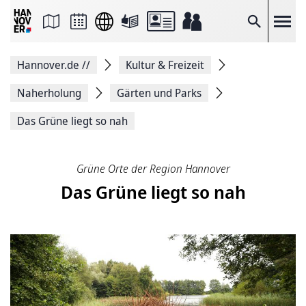
Seite
als
E-
Suche
Mail
versenden
Auf
Hannover.de
//
Kultur & Freizeit
Facebook
teilen
Auf
Naherholung
Gärten und Parks
X
teilen
Das Grüne liegt so nah
Seitenlink
Kopieren
Seite
Drucken
Grüne Orte der Region Hannover
Das Grüne liegt so nah