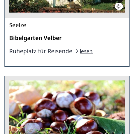
©
Regin 
Seelze
Bibelgarten Velber
Ruheplatz für Reisende
lesen