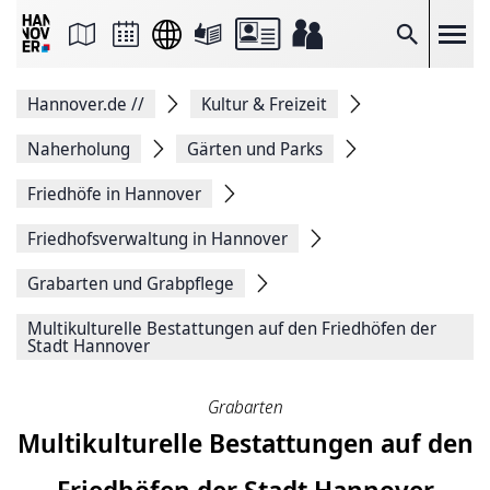
Seite
als
E-
Suche
Mail
versenden
Auf
Hannover.de
//
Kultur & Freizeit
Facebook
teilen
Auf
Naherholung
Gärten und Parks
X
teilen
Friedhöfe in Hannover
Seitenlink
Kopieren
Friedhofsverwaltung in Hannover
Seite
Drucken
Grabarten und Grabpflege
Multikulturelle Bestattungen auf den Friedhöfen der
Stadt Hannover
Grabarten
Multikulturelle Bestattungen auf den
Friedhöfen der Stadt Hannover