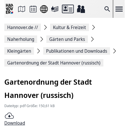
Seite
als
E-
Suche
Mail
versenden
Auf
Hannover.de
//
Kultur & Freizeit
Facebook
teilen
Auf
Naherholung
Gärten und Parks
X
teilen
Kleingärten
Publikationen und Downloads
Seitenlink
Kopieren
Gartenordnung der Stadt Hannover (russisch)
Seite
Drucken
Gartenordnung der Stadt
Hannover (russisch)
Dateityp: pdf Größe: 150,61 kB
Download