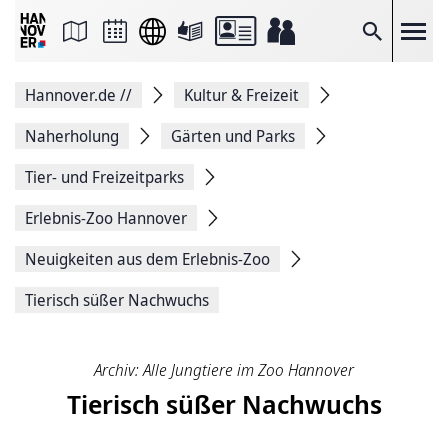
Seite
als
E-
Suche
Mail
versenden
Auf
Hannover.de
//
Kultur & Freizeit
Facebook
teilen
Auf
Naherholung
Gärten und Parks
X
teilen
Tier- und Freizeitparks
Seitenlink
Kopieren
Erlebnis-Zoo Hannover
Seite
Drucken
Neuigkeiten aus dem Erlebnis-Zoo
Tierisch süßer Nachwuchs
Archiv: Alle Jungtiere im Zoo Hannover
Tierisch süßer Nachwuchs