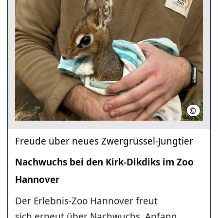
©
Erlebni
Freude über neues Zwergrüssel-Jungtier
Nachwuchs bei den Kirk-Dikdiks im Zoo
Hannover
Der Erlebnis-Zoo Hannover freut
sich erneut über Nachwuchs. Anfang