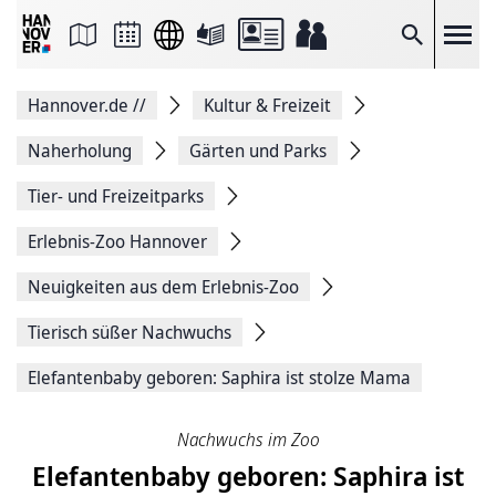
Seite
als
E-
Suche
Mail
versenden
Auf
Hannover.de
//
Kultur & Freizeit
Facebook
teilen
Auf
Naherholung
Gärten und Parks
X
teilen
Tier- und Freizeitparks
Seitenlink
Kopieren
Erlebnis-Zoo Hannover
Seite
Drucken
Neuigkeiten aus dem Erlebnis-Zoo
Tierisch süßer Nachwuchs
Elefantenbaby geboren: Saphira ist stolze Mama
Nachwuchs im Zoo
Elefantenbaby geboren: Saphira ist