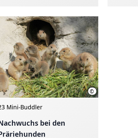
©
Erlebnis-Zoo Hannover (Qu
23 Mini-Buddler
Nachwuchs bei den
Präriehunden