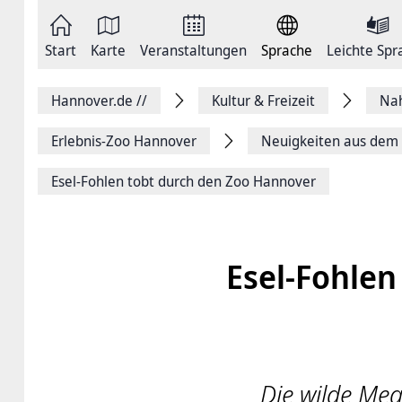
Zum
Seite
Inhalt
als
springen
E-
Zur
Mail
Start
Karte
Veranstaltungen
Sprache
Leichte Spr
Hauptnavigation
versenden
springen
Auf
Facebook
Hannover.de
//
Kultur & Freizeit
Na
teilen
Auf
X
Erlebnis-Zoo Hannover
Neuigkeiten aus dem 
teilen
Seitenlink
Esel-Fohlen tobt durch den Zoo Hannover
Kopieren
Seite
Drucken
Esel-Fohlen
Die wilde Meg