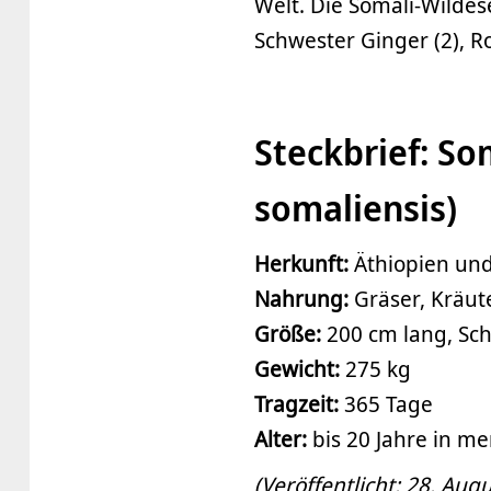
Welt. Die Somali-Wildese
Schwester Ginger (2), R
Steckbrief: So
somaliensis)
Herkunft:
Äthiopien und
Nahrung:
Gräser, Kräut
Größe:
200 cm lang, Sch
Gewicht:
275 kg
Tragzeit:
365 Tage
Alter:
bis 20 Jahre in m
(Veröffentlicht: 28. Aug