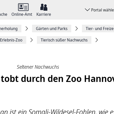
Portal wähl
ache
Online-Amt
Karriere
herholung
Gärten und Parks
Tier- und Freize
Erlebnis-Zoo
Tierisch süßer Nachwuchs
Seltener Nachwuchs
 tobt durch den Zoo Hanno
an ist ein Somali-Wildesel-Fohlen, wie e