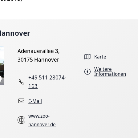
 Hannover
Adenauerallee 3,
Karte
30175 Hannover
Weitere
Informationen
+49 511 28074-
Erlebnis-Zoo Hannover
163
E-Mail
www.zoo-
hannover.de