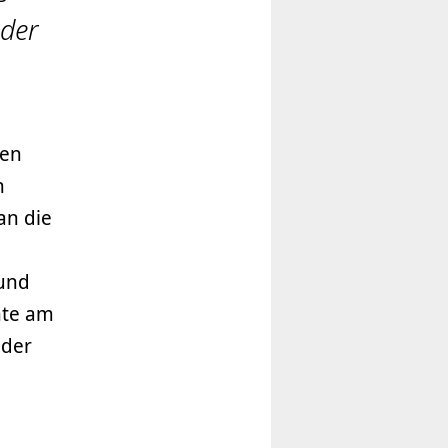
 der
zen
n
an die
 und
hte am
 der