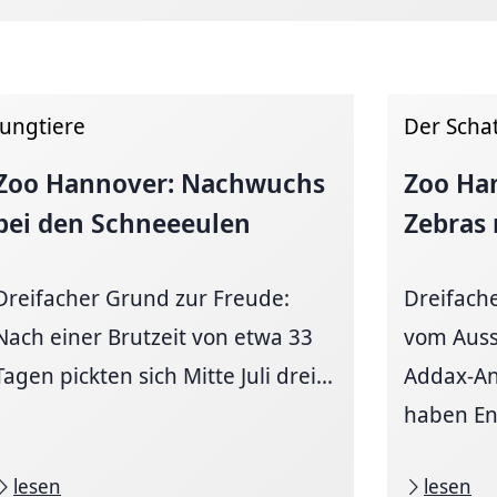
Jungtiere
Der Scha
Zoo Hannover: Nachwuchs
Zoo Ha
bei den Schneeeulen
Zebras
Dreifacher Grund zur Freude:
Dreifach
Nach einer Brutzeit von etwa 33
vom Auss
Tagen pickten sich Mitte Juli drei...
Addax-An
haben En
lesen
lesen