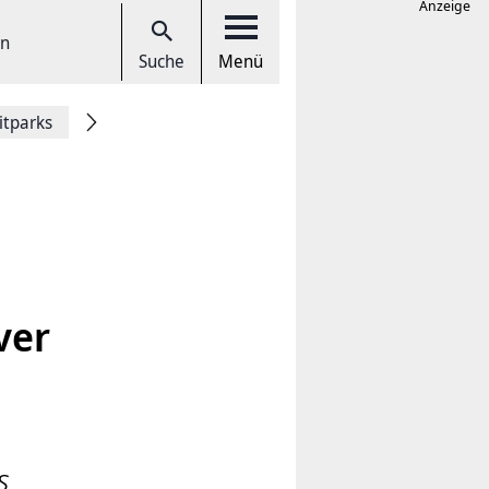
Anzeige
en
Suche
Menü
itparks
ver
s