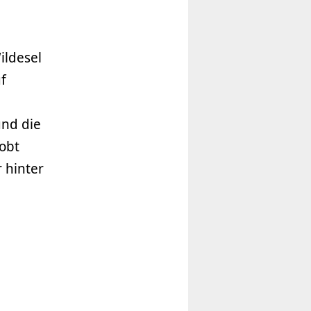
ildesel
f
und die
obt
 hinter