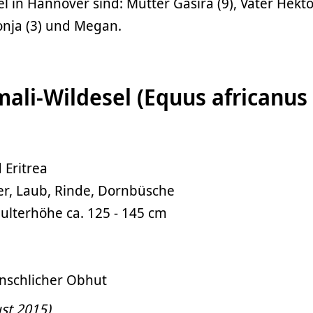
l in Hannover sind: Mutter Gasira (9), Vater Hektor
onja (3) und Megan.
mali-Wildesel (Equus africanus
 Eritrea
er, Laub, Rinde, Dornbüsche
ulterhöhe ca. 125 - 145 cm
enschlicher Obhut
ust 2015)