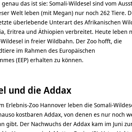
 genau das ist sie: Somali-Wildesel sind vom Aus
eser Welt leben (mit Megan) nur noch 262 Tiere. D
 letzte überlebende Unterart des Afrikanischen Wil
ia, Eritrea und Äthiopien verbreitet. Heute leben 
ildesel in freier Wildbahn. Der Zoo hofft, die
dtiere im Rahmen des Europäischen
mes (EEP) erhalten zu können.
el und die Addax
m Erlebnis-Zoo Hannover leben die Somali-Wildes
auso kostbaren Addax, von denen es nur noch w
ahn gibt. Der Nachwuchs der Addax kam im Juni zu