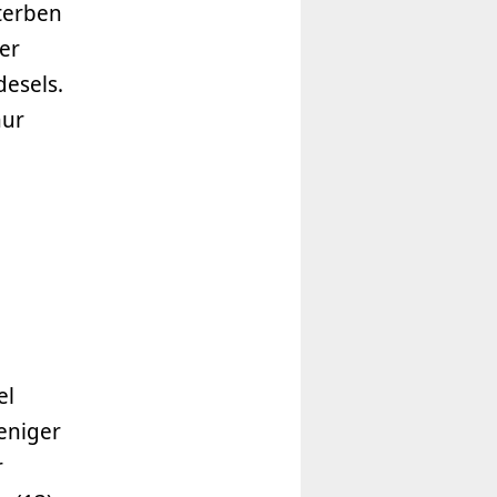
sterben
er
desels.
nur
el
eniger
r