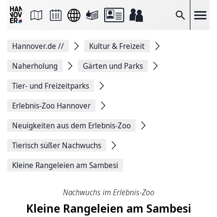
Seite
als
E-
Suche
Mail
versenden
Auf
Hannover.de
//
Kultur & Freizeit
Facebook
teilen
Auf
Naherholung
Gärten und Parks
X
teilen
Tier- und Freizeitparks
Seitenlink
Kopieren
Erlebnis-Zoo Hannover
Seite
Drucken
Neuigkeiten aus dem Erlebnis-Zoo
Tierisch süßer Nachwuchs
Kleine Rangeleien am Sambesi
Nachwuchs im Erlebnis-Zoo
Kleine Rangeleien am Sambesi