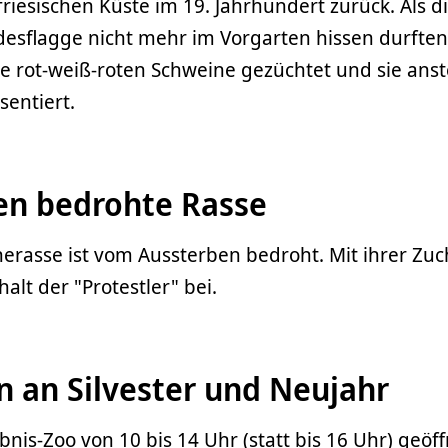
riesischen Küste im 19. Jahrhundert zurück. Als d
esflagge nicht mehr im Vorgarten hissen durften
ie rot-weiß-roten Schweine gezüchtet und sie anst
entiert.
en bedrohte Rasse
erasse ist vom Aussterben bedroht. Mit ihrer Zuc
alt der "Protestler" bei.
n an Silvester und Neujahr
ebnis-Zoo von 10 bis 14 Uhr (statt bis 16 Uhr) geöff