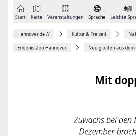
Zum
Seite
Inhalt
als
springen
E-
Zur
Mail
Start
Karte
Veranstaltungen
Sprache
Leichte Spr
Hauptnavigation
versenden
springen
Auf
Facebook
Hannover.de
//
Kultur & Freizeit
Na
teilen
Auf
X
Erlebnis-Zoo Hannover
Neuigkeiten aus dem 
teilen
Seitenlink
Kopieren
Seite
Drucken
Mit dop
Zuwachs bei den 
Dezember brachte