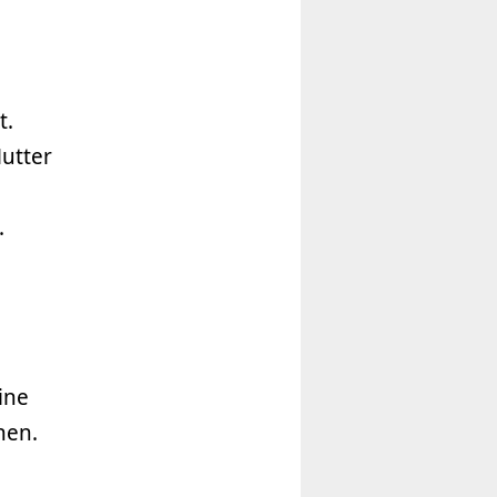
.
t.
utter
.
ine
nen.