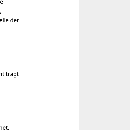
ie
,
elle der
ht trägt
net.