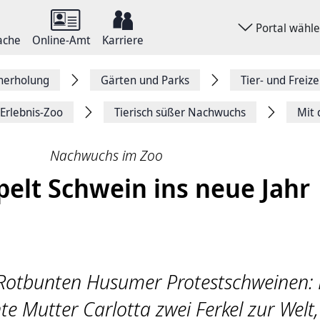
Portal wähl
ache
Online-Amt
Karriere
herholung
Gärten und Parks
Tier- und Freize
Erlebnis-Zoo
Tierisch süßer Nachwuchs
Mit 
Nachwuchs im Zoo
pelt Schwein ins neue Jahr
Rotbunten Husumer Protestschweinen: 
 Mutter Carlotta zwei Ferkel zur Welt,