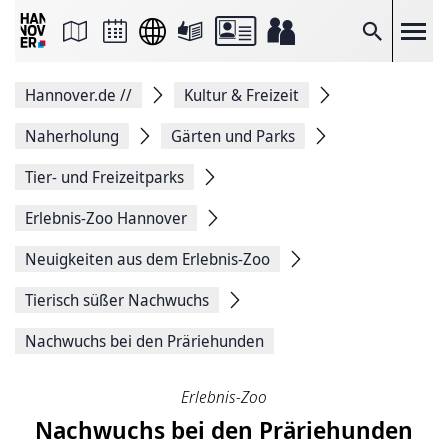
Seite
als
E-
Suche
Mail
versenden
Auf
Hannover.de
//
Kultur & Freizeit
Facebook
teilen
Auf
Naherholung
Gärten und Parks
X
teilen
Tier- und Freizeitparks
Seitenlink
Kopieren
Erlebnis-Zoo Hannover
Seite
Drucken
Neuigkeiten aus dem Erlebnis-Zoo
Tierisch süßer Nachwuchs
Nachwuchs bei den Präriehunden
Erlebnis-Zoo
Nachwuchs bei den Präriehunden