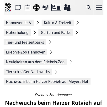
Seite
als
E-
Suche
Mail
versenden
Auf
Hannover.de
//
Kultur & Freizeit
Facebook
teilen
Auf
Naherholung
Gärten und Parks
X
teilen
Tier- und Freizeitparks
Seitenlink
Kopieren
Erlebnis-Zoo Hannover
Seite
Drucken
Neuigkeiten aus dem Erlebnis-Zoo
Tierisch süßer Nachwuchs
Nachwuchs beim Harzer Rotvieh auf Meyers Hof
Erlebnis-Zoo Hannover
Nachwuchs beim Harzer Rotvieh auf