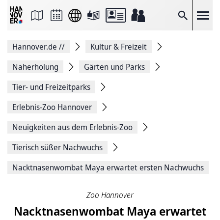
Seite
als
E-
Suche
Mail
versenden
Auf
Hannover.de
//
Kultur & Freizeit
Facebook
teilen
Auf
Naherholung
Gärten und Parks
X
teilen
Tier- und Freizeitparks
Seitenlink
Kopieren
Erlebnis-Zoo Hannover
Seite
Drucken
Neuigkeiten aus dem Erlebnis-Zoo
Tierisch süßer Nachwuchs
Nacktnasenwombat Maya erwartet ersten Nachwuchs
Zoo Hannover
Nacktnasenwombat Maya erwartet