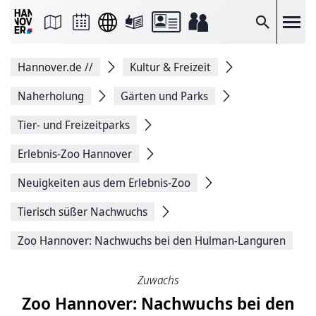
Seite
als
E-
Suche
Mail
versenden
Auf
Hannover.de
//
Kultur & Freizeit
Facebook
teilen
Auf
Naherholung
Gärten und Parks
X
teilen
Tier- und Freizeitparks
Seitenlink
Kopieren
Erlebnis-Zoo Hannover
Seite
Drucken
Neuigkeiten aus dem Erlebnis-Zoo
Tierisch süßer Nachwuchs
Zoo Hannover: Nachwuchs bei den Hulman-Languren
Zuwachs
Zoo Hannover: Nachwuchs bei den