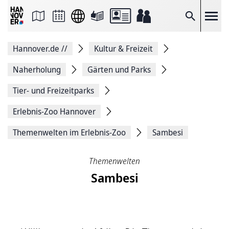
Seite
als
E-
Suche
Mail
versenden
Auf
Hannover.de
//
Kultur & Freizeit
Facebook
teilen
Auf
Naherholung
Gärten und Parks
X
teilen
Tier- und Freizeitparks
Seitenlink
Kopieren
Erlebnis-Zoo Hannover
Seite
Drucken
Themenwelten im Erlebnis-Zoo
Sambesi
Themenwelten
Sambesi