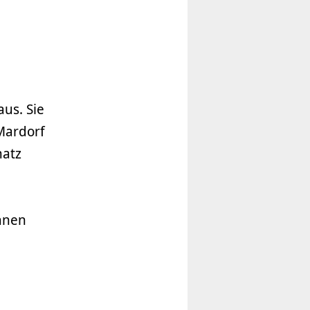
us. Sie
 Mardorf
hatz
nnen