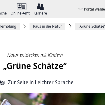
Portal wähl
ache
Online-Amt
Karriere
herholung
Raus in die Natur
„Grüne Schätze
Natur entdecken mit Kindern
„Grüne Schätze“
Zur Seite
in Leichter Sprache