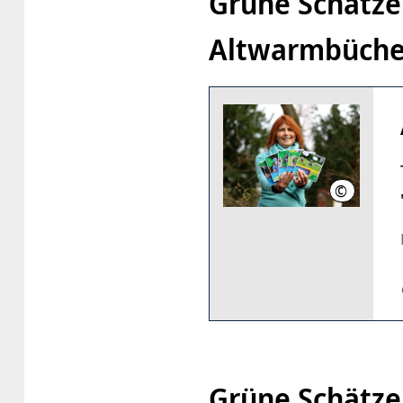
Grüne Schätze
Altwarmbüche
©
Nina Sandr
Grüne Schätze