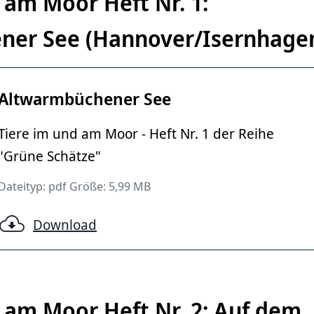
 am Moor Heft Nr. 1:
ner See (Hannover/Isernhage
Altwarmbüchener See
Tiere im und am Moor - Heft Nr. 1 der Reihe
a Graf, Region Hannover
"Grüne Schätze"
Dateityp: pdf Größe: 5,99 MB
Download
 am Moor Heft Nr. 2: Auf dem