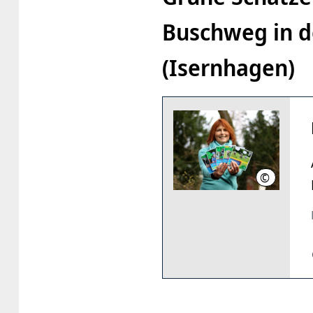
Buschweg in d
(Isernhagen)
©
Nina Sandr