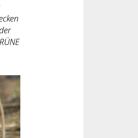
s
ecken
der
 GRÜNE