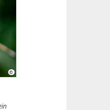
©
Region Hannover, Kirsch
ein