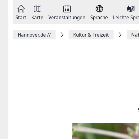
Zum
Seite
Inhalt
als
springen
E-
Zur
Mail
Start
Karte
Veranstaltungen
Sprache
Leichte Spr
Hauptnavigation
versenden
springen
Auf
Facebook
Hannover.de
//
Kultur & Freizeit
Na
teilen
Auf
X
teilen
Seitenlink
Kopieren
Seite
Drucken