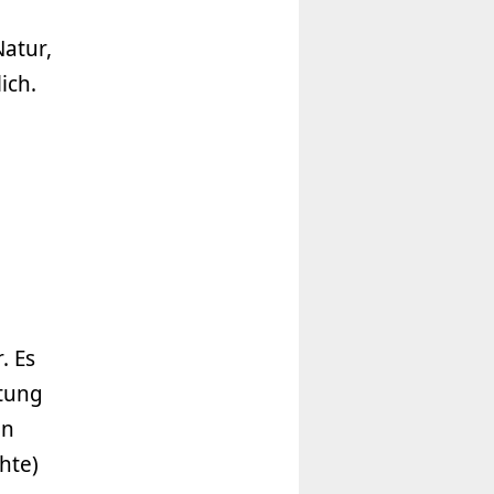
Natur,
ich.
. Es
itung
en
hte)