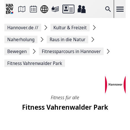
Seite
als
E-
Suche
Mail
versenden
Auf
Hannover.de
//
Kultur & Freizeit
Facebook
teilen
Auf
Naherholung
Raus in die Natur
X
teilen
Bewegen
Fitness­parcours in Hannover
Seitenlink
Kopieren
Fitness Vahrenwalder Park
Seite
Drucken
Fitness für alle
Fitness Vahrenwalder Park