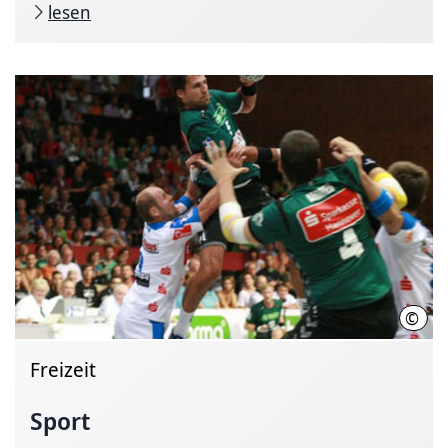
lesen
©
Oliv
Freizeit
Sport