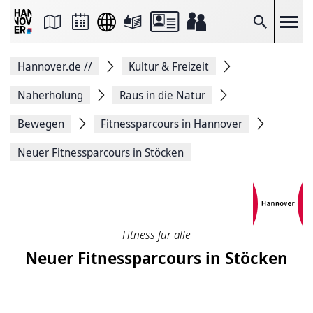
Seite
als
E-
Suche
Mail
versenden
Auf
Hannover.de
//
Kultur & Freizeit
Facebook
teilen
Auf
Naherholung
Raus in die Natur
X
teilen
Bewegen
Fitness­parcours in Hannover
Seitenlink
Kopieren
Neuer Fitnessparcours in Stöcken
Seite
Drucken
Fitness für alle
Neuer Fitnessparcours in Stöcken