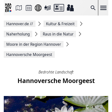
Seite
als
E-
Suche
Mail
versenden
Auf
Hannover.de
//
Kultur & Freizeit
Facebook
teilen
Auf
Naherholung
Raus in die Natur
X
teilen
Moore in der Region Hannover
Seitenlink
Kopieren
Hannoversche Moorgeest
Seite
Drucken
Bedrohte Landschaft
Hannoversche Moorgeest