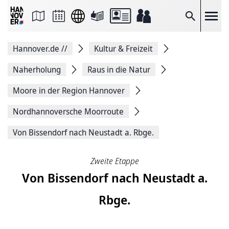
Seite
als
E-
Suche
Mail
versenden
Auf
Hannover.de
//
Kultur & Freizeit
Facebook
teilen
Auf
Naherholung
Raus in die Natur
X
teilen
Moore in der Region Hannover
Seitenlink
Kopieren
Nordhannoversche Moorroute
Seite
Drucken
Von Bissendorf nach Neustadt a. Rbge.
Zweite Etappe
Von Bissendorf nach Neustadt a.
Rbge.