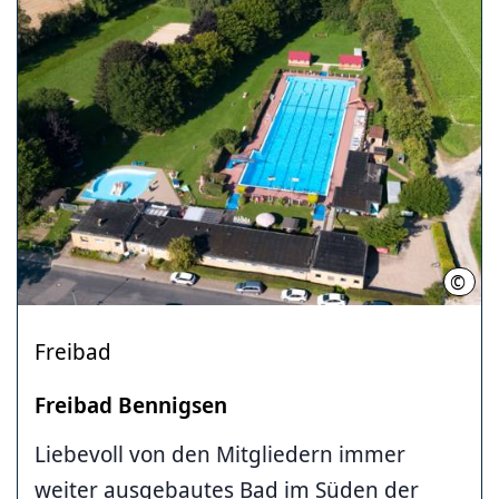
©
Clau
Freibad
Freibad Bennigsen
Liebevoll von den Mitgliedern immer
weiter ausgebautes Bad im Süden der