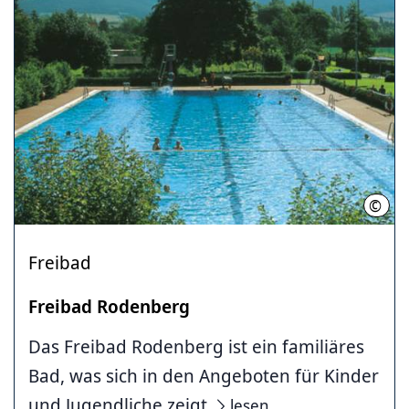
©
Frei
Freibad
Freibad Rodenberg
Das Freibad Rodenberg ist ein familiäres
Bad, was sich in den Angeboten für Kinder
und Jugendliche zeigt
lesen