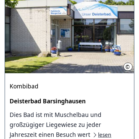
©
I. T
Kombibad
Deisterbad Barsinghausen
Dies Bad ist mit Muschelbau und
großzügiger Liegewiese zu jeder
Jahreszeit einen Besuch wert
lesen