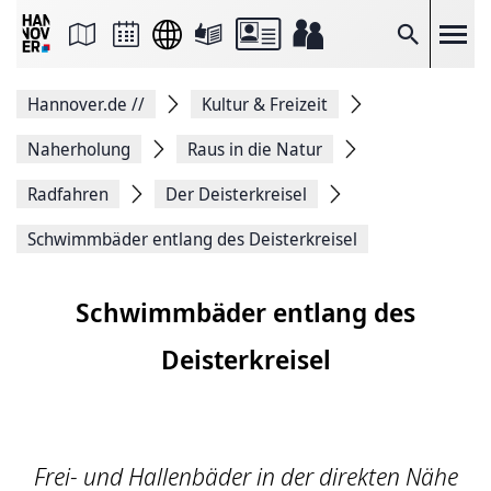
Seite
als
E-
Suche
Mail
versenden
Auf
Hannover.de
//
Kultur & Freizeit
Facebook
teilen
Auf
Naherholung
Raus in die Natur
X
teilen
Radfahren
Der Deisterkreisel
Seitenlink
Kopieren
Schwimmbäder entlang des Deisterkreisel
Seite
Drucken
Schwimmbäder entlang des
Deisterkreisel
Frei- und Hallenbäder in der direkten Nähe