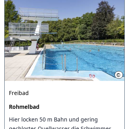
©
I. T
Freibad
Rohmelbad
Hier locken 50 m Bahn und gering
gechlortes Quellwasser die Schwimmer.