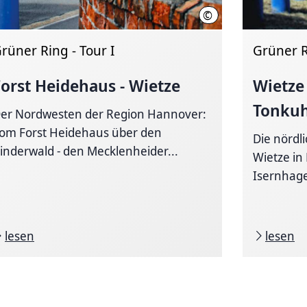
©
nover
Region Hannover
rüner Ring - Tour I
Grüner Ri
Forst Heidehaus - Wietze
Wietze
Tonkuh
er Nordwesten der Region Hannover:
om Forst Heidehaus über den
Die nördl
inderwald - den Mecklenheider...
Wietze i
Isernhagen
lesen
lesen