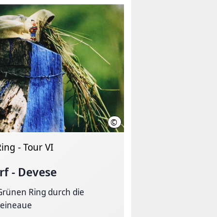
©
Region Hannover
ing - Tour VI
rf - Devese
rünen Ring durch die
Leineaue