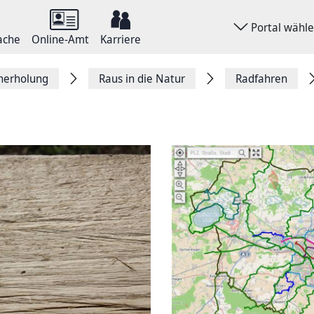
Portal wähl
ache
Online-Amt
Karriere
herholung
Raus in die Natur
Radfahren