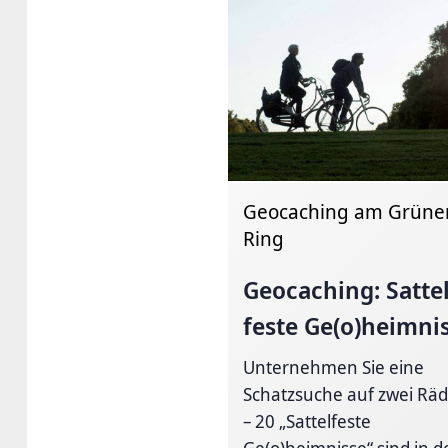
Geocaching am Grüne
Ring
Geocaching: Sattel
feste Ge(o)heimni
Unternehmen Sie eine
Schatzsuche auf zwei Rä
– 20 „Sattelfeste
Ge(o)heimnisse“ sind in de