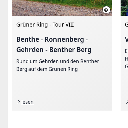
©
Region Han
Grüner Ring - Tour VIII
G
Benthe - Ronnenberg -
Gehrden - Benther Berg
E
H
Rund um Gehrden und den Benther
G
Berg auf dem Grünen Ring
lesen