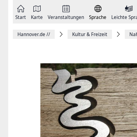
Zum
Seite
Inhalt
als
springen
E-
Zur
Mail
Start
Karte
Veranstaltungen
Sprache
Leichte Spr
Hauptnavigation
versenden
springen
Auf
Facebook
Hannover.de
//
Kultur & Freizeit
Na
teilen
Auf
X
teilen
Seitenlink
Kopieren
Seite
Drucken