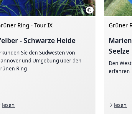
©
nover
Region Hannover
rüner Ring - Tour IX
Grüner R
Velber - Schwarze Heide
Marien
Seelze
rkunden Sie den Südwesten von
annover und Umgebung über den
Den West
rünen Ring
erfahren
lesen
lesen