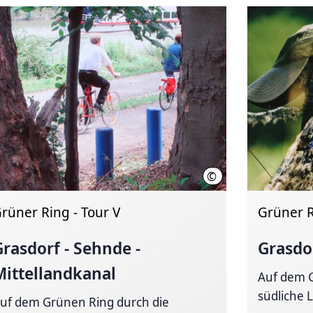
©
nover
Region Hannover
rüner Ring - Tour V
Grüner R
Grasdorf - Sehnde -
Grasdo
Mittellandkanal
Auf dem G
südliche 
uf dem Grünen Ring durch die