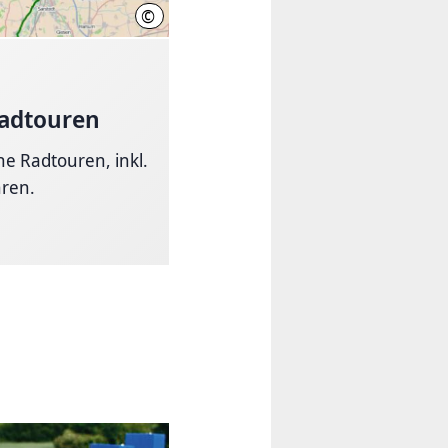
©
Radtouren
che Radtouren, inkl.
ren.