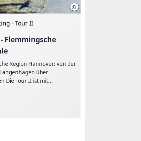
©
Region Hannover
ng - Tour II
 - Flemmingsche
le
iche Region Hannover: von der
n Langenhagen über
 Die Tour II ist mit...