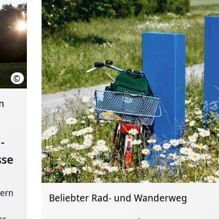
©
Region Hannover
n
­
sse
dern
Beliebter Rad- und Wanderweg
r...