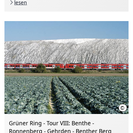
lesen
©
Regi
Grüner Ring - Tour VIII: Benthe -
Ronnenberg - Gehrden - Benther Berg