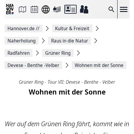
Seite
als
E-
Suche
Mail
versenden
Auf
Hannover.de
//
Kultur & Freizeit
Facebook
teilen
Auf
Naherholung
Raus in die Natur
X
teilen
Radfahren
Grüner Ring
Seitenlink
Kopieren
Devese - Benthe -Velber
Wohnen mit der Sonne
Seite
Drucken
Grüner Ring - Tour VII: Devese - Benthe - Velber
Wohnen mit der Sonne
Wer auf dem Grünen Ring fährt, kommt wie in