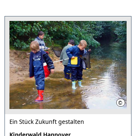
©
Irmtrau
Ein Stück Zukunft gestalten
Kinderwald Hannover