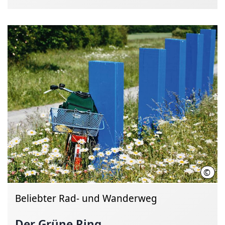
©
Regi
Beliebter Rad- und Wanderweg
Der Grüne Ring