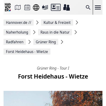
Seite
als
E-
Suche
Mail
versenden
Auf
Hannover.de
//
Kultur & Freizeit
Facebook
teilen
Auf
Naherholung
Raus in die Natur
X
teilen
Radfahren
Grüner Ring
Seitenlink
Kopieren
Forst Heidehaus - Wietze
Seite
Drucken
Grüner Ring - Tour I
Forst Heidehaus - Wietze