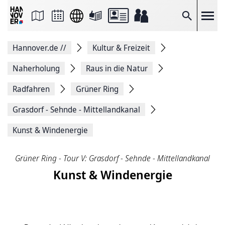
Seite
als
E-
Suche
Mail
versenden
Auf
Hannover.de
//
Kultur & Freizeit
Facebook
teilen
Auf
Naherholung
Raus in die Natur
X
teilen
Radfahren
Grüner Ring
Seitenlink
Kopieren
Grasdorf - Sehnde - Mittellandkanal
Seite
Drucken
Kunst & Windenergie
Grüner Ring - Tour V: Grasdorf - Sehnde - Mittellandkanal
Kunst & Windenergie