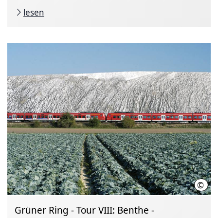
lesen
©
Regi
Grüner Ring - Tour VIII: Benthe -