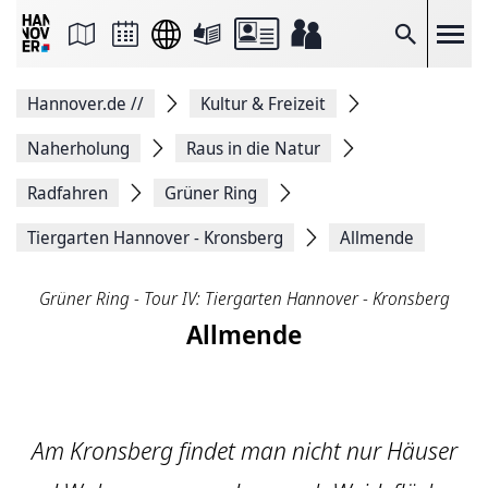
Seite
als
E-
Suche
Mail
versenden
Auf
Hannover.de
//
Kultur & Freizeit
Facebook
teilen
Auf
Naherholung
Raus in die Natur
X
teilen
Radfahren
Grüner Ring
Seitenlink
Kopieren
Tiergarten Hannover - Kronsberg
Allmende
Seite
Drucken
Grüner Ring - Tour IV: Tiergarten Hannover - Kronsberg
Allmende
Am Kronsberg findet man nicht nur Häuser