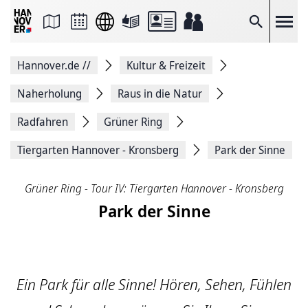
Seite
als
E-
Suche
Mail
versenden
Auf
Hannover.de
//
Kultur & Freizeit
Facebook
teilen
Auf
Naherholung
Raus in die Natur
X
teilen
Radfahren
Grüner Ring
Seitenlink
Kopieren
Tiergarten Hannover - Kronsberg
Park der Sinne
Seite
Drucken
Grüner Ring - Tour IV: Tiergarten Hannover - Kronsberg
Park der Sinne
Ein Park für alle Sinne! Hören, Sehen, Fühlen