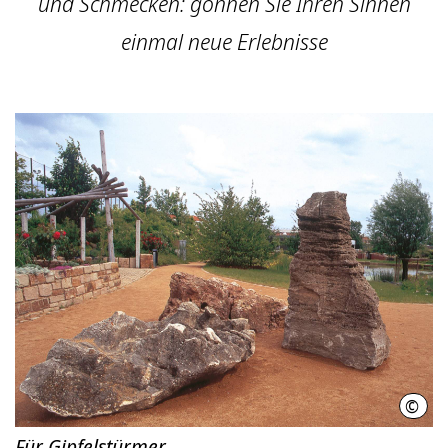
und Schmecken: gönnen Sie Ihren Sinnen
einmal neue Erlebnisse
©
Regi
Für Gipfelstürmer