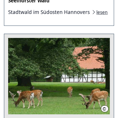
Seelhorster Wald
Stadtwald im Südosten Hannovers
lesen
©
Landesh