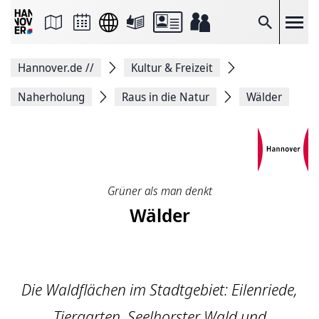
Seite
als
E-
Suche
Mail
versenden
Auf
Hannover.de
//
Kultur & Freizeit
Facebook
teilen
Auf
Naherholung
Raus in die Natur
Wälder
X
teilen
Seitenlink
Kopieren
Seite
Drucken
Grüner als man denkt
Wälder
Die Waldflächen im Stadtgebiet: Eilenriede,
Tiergarten, Seelhorster Wald und