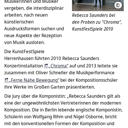
Musikerinnen und Musiker
©
Helg
vergeben, die interdisziplinär
arbeiten, nach neuen
Rebecca Saunders bei
künstlerischen
den Proben zu "Chroma",
Ausdrucksformen suchen und
KunstFestSpiele 2010
neue Aspekte der Rezeption
von Musik ausloten.
Die KunstFestSpiele
Herrenhausen führten 2010 Rebecca Saunders
Konzertinstallation
„Chroma“
auf und 2013 leitete sie
zusammen mit Oliver Schneller die Musikperformance
„Ferne Nähe Bewegung“
bei der Kompositionsschüler
ihre Werke im Großen Garten präsentierten.
Die Jury über die Komponistin: „Rebecca Saunders gilt als
eine der ungewöhnlichsten Vertreterinnen der modernen
Komposition. Die in Berlin lebende englische Komponistin,
Schülerin von Wolfgang Rihm und Nigel Osborne, bricht
mit den konventionellen Formen der Komposition und