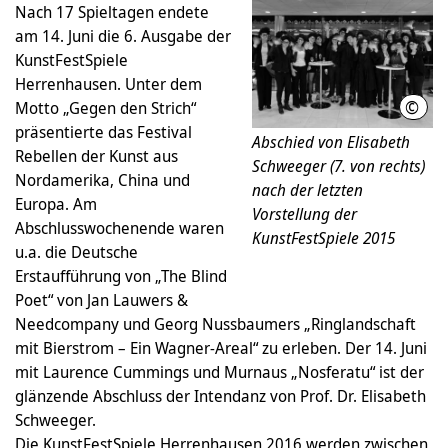
Nach 17 Spieltagen endete
am 14. Juni die 6. Ausgabe der
KunstFestSpiele
Herrenhausen. Unter dem
©
Motto „Gegen den Strich“
Ekke
präsentierte das Festival
Abschied von Elisabeth
Rebellen der Kunst aus
Schweeger (7. von rechts)
Nordamerika, China und
nach der letzten
Europa. Am
Vorstellung der
Abschlusswochenende waren
KunstFestSpiele 2015
u.a. die Deutsche
Erstaufführung von „The Blind
Poet“ von Jan Lauwers &
Needcompany und Georg Nussbaumers „Ringlandschaft
mit Bierstrom – Ein Wagner-Areal“ zu erleben. Der 14. Juni
mit Laurence Cummings und Murnaus „Nosferatu“ ist der
glänzende Abschluss der Intendanz von Prof. Dr. Elisabeth
Schweeger.
Die KunstFestSpiele Herrenhausen 2016 werden zwischen