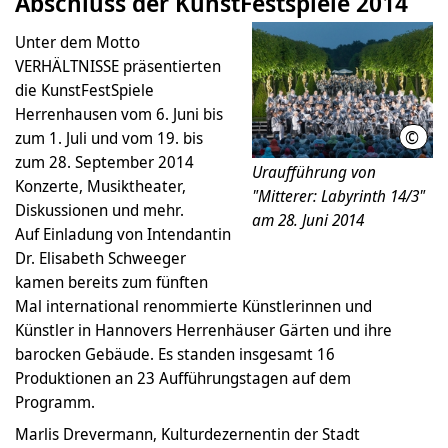
Abschluss der KunstFestspiele 2014
Unter dem Motto
VERHÄLTNISSE präsentierten
die KunstFestSpiele
Herrenhausen vom 6. Juni bis
©
zum 1. Juli und vom 19. bis
Krüc
zum 28. September 2014
Uraufführung von
Konzerte, Musiktheater,
"Mitterer: Labyrinth 14/3"
Diskussionen und mehr.
am 28. Juni 2014
Auf Einladung von Intendantin
Dr. Elisabeth Schweeger
kamen bereits zum fünften
Mal international renommierte Künstlerinnen und
Künstler in Hannovers Herrenhäuser Gärten und ihre
barocken Gebäude. Es standen insgesamt 16
Produktionen an 23 Aufführungstagen auf dem
Programm.
Marlis Drevermann, Kulturdezernentin der Stadt