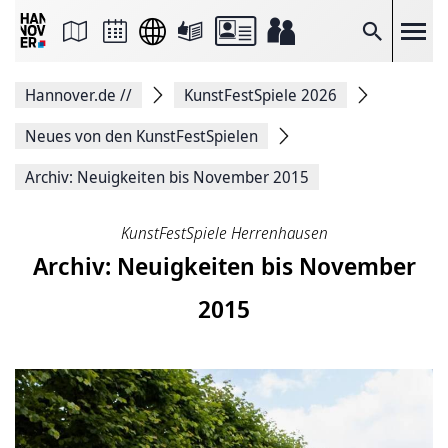
Seite
als
E-
Suche
Mail
versenden
Auf
Hannover.de
//
KunstFestSpiele 2026
Facebook
teilen
Auf
Neues von den KunstFestSpielen
X
teilen
Archiv: Neuigkeiten bis November 2015
Seitenlink
Kopieren
Seite
KunstFestSpiele Herrenhausen
Drucken
Archiv: Neuigkeiten bis November
2015