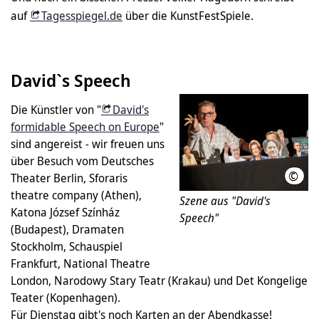
auf
Tagesspiegel.de
über die KunstFestSpiele.
David`s Speech
Die Künstler von "
David's
formidable Speech on Europe
"
sind angereist - wir freuen uns
über Besuch vom Deutsches
©
Helg
Theater Berlin, Sforaris
theatre company (Athen),
Szene aus "David's
Katona József Színház
Speech"
(Budapest), Dramaten
Stockholm, Schauspiel
Frankfurt, National Theatre
London, Narodowy Stary Teatr (Krakau) und Det Kongelige
Teater (Kopenhagen).
Für Dienstag gibt's noch Karten an der Abendkasse!