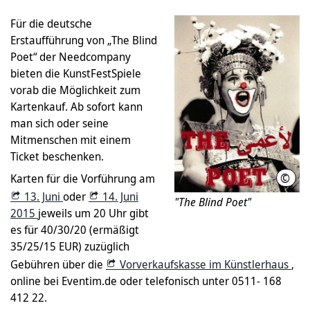
Für die deutsche
Erstaufführung von „The Blind
Poet“ der Needcompany
bieten die KunstFestSpiele
vorab die Möglichkeit zum
Kartenkauf. Ab sofort kann
man sich oder seine
Mitmenschen mit einem
Ticket beschenken.
©
Karten für die Vorführung am
Nee
13. Juni
oder
14. Juni
"The Blind Poet"
2015
jeweils um 20 Uhr gibt
es für 40/30/20 (ermäßigt
35/25/15 EUR) zuzüglich
Gebühren über die
Vorverkaufskasse im Künstlerhaus
,
online bei Eventim.de oder telefonisch unter 0511- 168
412 22.