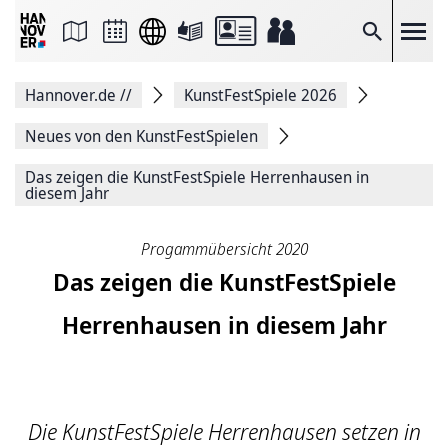
Seite
als
E-
Suche
Mail
versenden
Auf
Hannover.de
//
KunstFestSpiele 2026
Facebook
teilen
Auf
Neues von den KunstFestSpielen
X
teilen
Das zeigen die KunstFestSpiele Herrenhausen in
Seitenlink
diesem Jahr
Kopieren
Seite
Drucken
Progammübersicht 2020
Das zeigen die KunstFestSpiele
Herrenhausen in diesem Jahr
Die KunstFestSpiele Herrenhausen setzen in