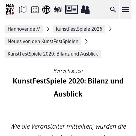
Seite
als
E-
Suche
Mail
versenden
Auf
Hannover.de
//
KunstFestSpiele 2026
Facebook
teilen
Auf
Neues von den KunstFestSpielen
X
teilen
KunstFestSpiele 2020: Bilanz und Ausblick
Seitenlink
Kopieren
Seite
Herrenhausen
Drucken
KunstFestSpiele 2020: Bilanz und
Ausblick
Wie die Veranstalter mitteilten, wurden die