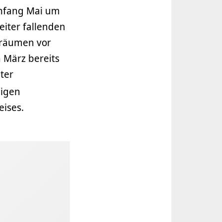
Anfang Mai um
eiter fallenden
nräumen vor
m März bereits
ter
gigen
eises.