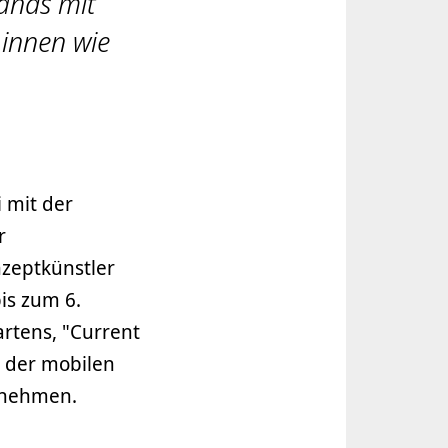
lands mit
innen wie
 mit der
r
onzeptkünstler
is zum 6.
artens, "Current
 der mobilen
zunehmen.