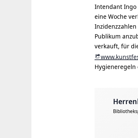
Intendant Ingo
eine Woche verl
Inzidenzzahlen
Publikum anzubi
verkauft, für d
www.kunstfes
Hygieneregeln e
Herren
Bibliotheks