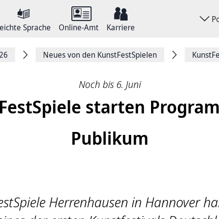
P
eichte Sprache
Online-Amt
Karriere
026
Neues von den KunstFestSpielen
KunstFe
Noch bis 6. Juni
FestSpiele starten Progra
Publikum
estSpiele Herrenhausen in Hannover h