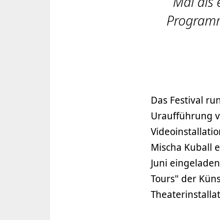
Mai als 
Programm
Das Festival r
Uraufführung v
Videoinstallatio
Mischa Kuball e
Juni eingeladen
Tours" der Kün
Theaterinstalla