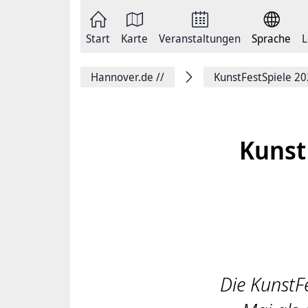
Zum
Seite
Inhalt
als
springen
E-
Zur
Mail
Start
Karte
Veranstaltungen
Sprache
L
Hauptnavigation
versenden
springen
Auf
Facebook
Hannover.de
//
KunstFestSpiele 2
teilen
Auf
X
teilen
Seitenlink
Kopieren
Kunst
Seite
Drucken
Die KunstF