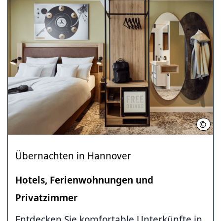
©
Nico
Übernachten in Hannover
Hotels, Ferienwohnungen und
Privatzimmer
Entdecken Sie komfortable Unterkünfte in