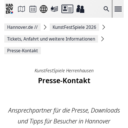
Seite
als
E-
Suche
Mail
versenden
Auf
Hannover.de
//
KunstFestSpiele 2026
Facebook
teilen
Auf
Tickets, Anfahrt und weitere Informationen
X
teilen
Presse-Kontakt
Seitenlink
Kopieren
Seite
Drucken
KunstFestSpiele Herrenhausen
Presse-Kontakt
Ansprechpartner für die Presse, Downloads
und Tipps für Besucher in Hannover