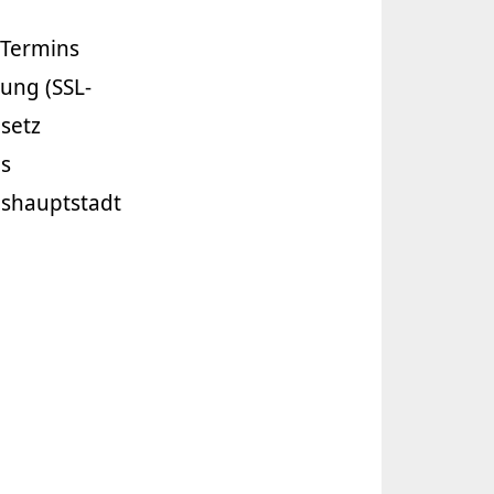
 Termins
ung (SSL-
setz
as
eshauptstadt