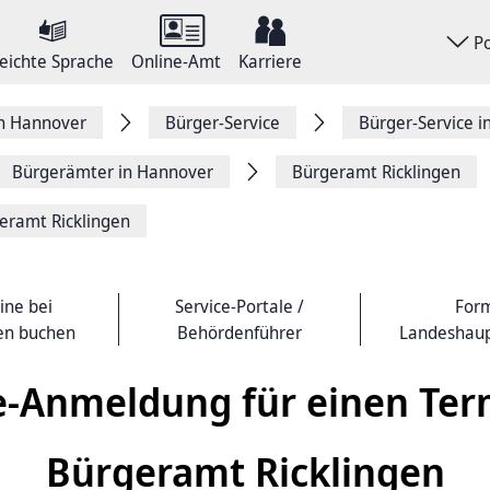
P
eichte Sprache
Online-Amt
Karriere
on Hannover
Bürger-Service
Bürger-Service 
Bürgerämter in Hannover
Bürgeramt Ricklingen
eramt Ricklingen
ine bei
Service-Portale /
Form
en buchen
Behördenführer
Landeshaup
e-Anmeldung für einen Ter
Bürgeramt Ricklingen