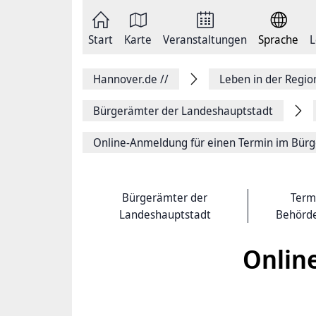
Zum
Seite
Inhalt
als
springen
E-
Zur
Mail
Start
Karte
Veranstaltungen
Sprache
L
Hauptnavigation
versenden
springen
Auf
Facebook
Hannover.de
//
Leben in der Regi
teilen
Auf
X
Bürgerämter der Landeshauptstadt
teilen
Seitenlink
Online-Anmeldung für einen Termin im Bürg
Kopieren
Seite
Drucken
Bürgerämter der
Term
Landeshauptstadt
Behörd
Onlin