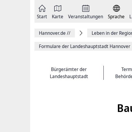
Zum
Seite
Inhalt
als
springen
E-
Zur
Mail
Start
Karte
Veranstaltungen
Sprache
L
Hauptnavigation
versenden
springen
Auf
Facebook
Hannover.de
//
Leben in der Regi
teilen
Auf
X
Formulare der Landeshauptstadt Hannover
teilen
Seitenlink
Kopieren
Seite
Bürgerämter der
Term
Drucken
Landeshauptstadt
Behörd
Ba