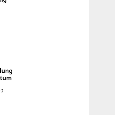
dung
ntum
50