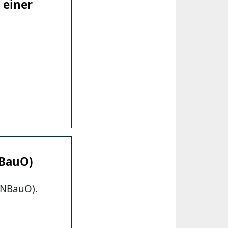
 einer
NBauO)
(NBauO).