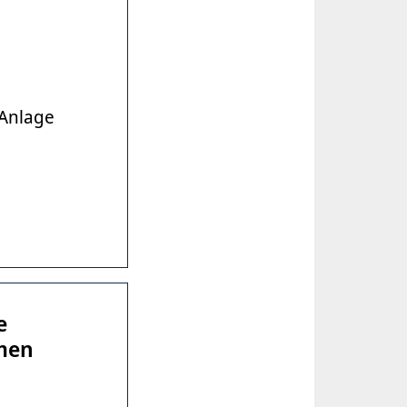
 Anlage
e
men