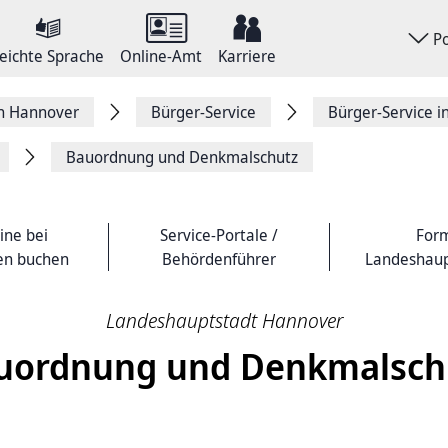
P
eichte Sprache
Online-Amt
Karriere
on Hannover
Bürger-Service
Bürger-Service 
Bauordnung und Denkmalschutz
ine bei
Service-Portale /
Form
en buchen
Behördenführer
Landeshaup
Landeshauptstadt Hannover
uordnung und Denkmalsch