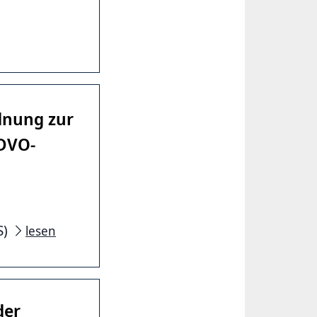
dnung zur
DVO-
S)
lesen
der