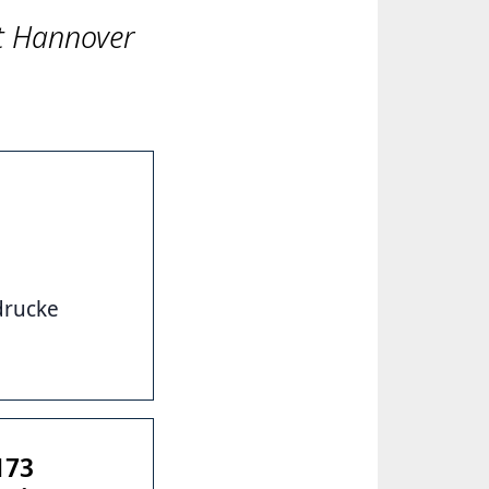
t Hannover
drucke
173