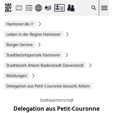
Seite
als
E-
Suche
Mail
versenden
Auf
Hannover.de
//
Facebook
teilen
Auf
Leben in der Region Hannover
X
teilen
Bürger-Service
Seitenlink
Kopieren
Stadtbezirksportale Hannover
Seite
Drucken
Stadtbezirk Ahlem-Badenstedt-Davenstedt
Meldungen
Delegation aus Petit-Couronne besucht Ahlem
Städtepartnerschaft
Delegation aus Petit-Couronne