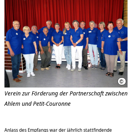
©
Vere
Verein zur Förderung der Partnerschaft zwischen
Ahlem und Petit-Couronne
Anlass des Empfangs war der jährlich stattfindende