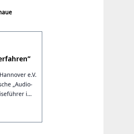
enaue
erfahren“
Hannover e.V.
sche „Audio-
eführer i...