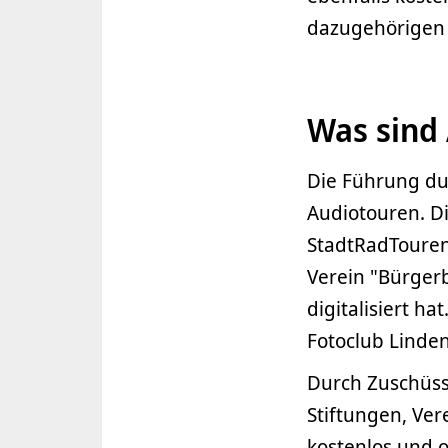
dazugehörigen 
Was sind
Die Führung du
Audiotouren. D
StadtRadTouren
Verein "Bürgerb
digitalisiert ha
Fotoclub Linden
Durch Zuschüss
Stiftungen, Ve
kostenlos und o