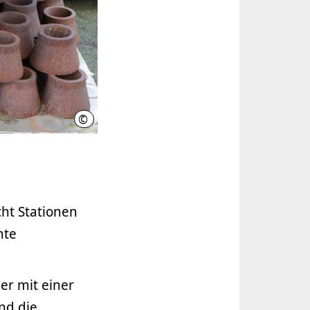
©
A. Friedrichsmeier (Fotoclub Linden)
cht Stationen
nte
er mit einer
nd die