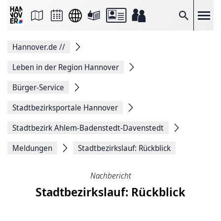
Seite
als
E-
Suche
Mail
versenden
Auf
Hannover.de
//
Facebook
teilen
Auf
Leben in der Region Hannover
X
teilen
Bürger-Service
Seitenlink
Kopieren
Stadtbezirksportale Hannover
Seite
Drucken
Stadtbezirk Ahlem-Badenstedt-Davenstedt
Meldungen
Stadtbezirkslauf: Rückblick
Nachbericht
Stadtbezirkslauf: Rückblick