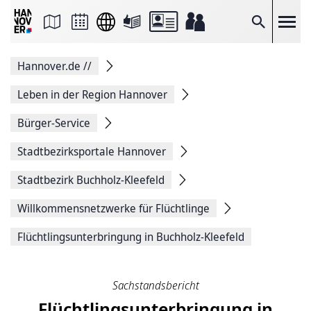
Seite
als
E-
Suche
Mail
versenden
Auf
Hannover.de
//
Facebook
teilen
Auf
Leben in der Region Hannover
X
teilen
Bürger-Service
Seitenlink
Kopieren
Stadtbezirksportale Hannover
Seite
Drucken
Stadtbezirk Buchholz-Kleefeld
Willkommensnetzwerke für Flüchtlinge
Flüchtlingsunterbringung in Buchholz-Kleefeld
Sachstandsbericht
Flüchtlingsunterbringung in