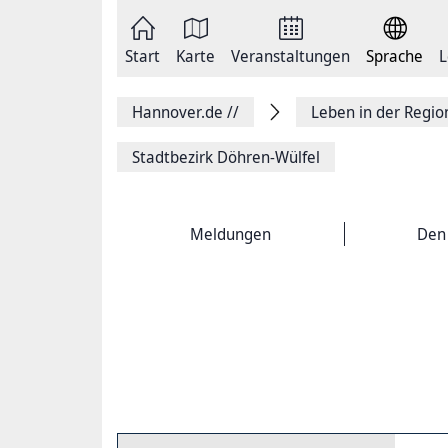
Zum
Seite
Inhalt
als
springen
E-
Zur
Mail
Start
Karte
Veranstaltungen
Sprache
L
Hauptnavigation
versenden
springen
Auf
Facebook
Hannover.de
//
Leben in der Regi
teilen
Auf
X
Stadtbezirk Döhren-Wülfel
teilen
Seitenlink
Kopieren
Seite
Meldungen
Den 
Drucken