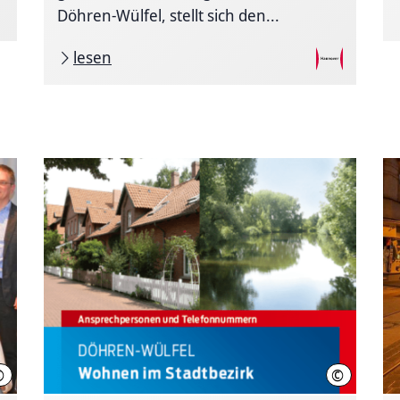
Döhren-Wülfel, stellt sich den...
lesen
©
©
4285 M. Kellner
LHH