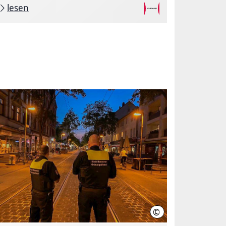
lesen
©
LHH