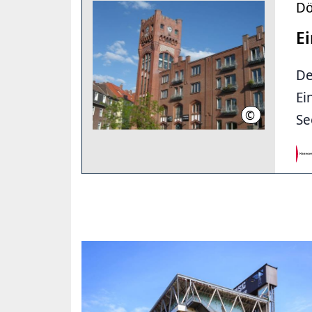
Dö
Ei
De
Ei
©
LHH
Se