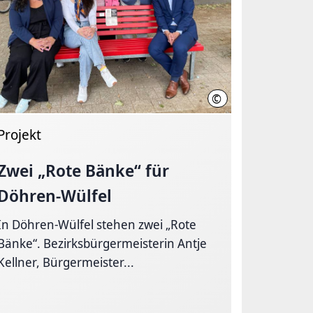
©
ndenberg
LHH
Projekt
Zwei „Rote Bänke“ für
Döhren-Wülfel
In Döhren-Wülfel stehen zwei „Rote
Bänke“. Bezirksbürgermeisterin Antje
Kellner, Bürgermeister...