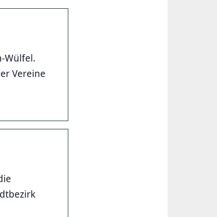
-Wülfel.
ner Vereine
die
dtbezirk