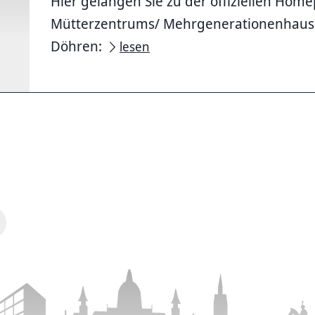
Hier gelangen Sie zu der offiziellen Hom
Mütterzentrums/ Mehrgenerationenhauses
Döhren:
lesen