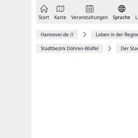
Zum
Seite
Inhalt
als
springen
E-
Zur
Mail
Start
Karte
Veranstaltungen
Sprache
L
Hauptnavigation
versenden
springen
Auf
Facebook
Hannover.de
//
Leben in der Regi
teilen
Auf
X
Stadtbezirk Döhren-Wülfel
Der Sta
teilen
Seitenlink
Kopieren
Seite
Drucken