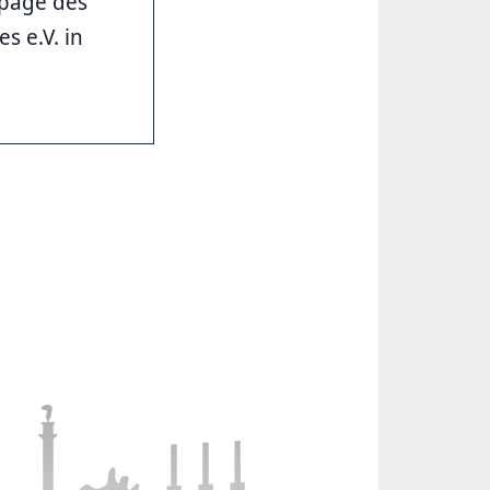
epage des
 e.V. in