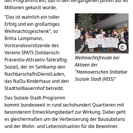
des Programms ein, das in den vergangenen Jahren auf 40
Millionen gekürzt wurde.
"Das ist wahrlich ein toller
Erfolg und ein großartiges
Weihnachtsgeschenk", so
Britta Lampmann,
Vorstandsvorsitzende des
©
Andr
Vereins SPATS (Solidarisch-
Weihnachtsfreude bei
Präventiv-Attraktiv-Tatkräftig-
Aktiven der
Sozial), der im Sahlkamp den
"Hannoverschen Initiative
NachbarschaftsDienstLaden,
Soziale Stadt (HISS)"
das NaDu-Kinderhaus und den
Stadtteilbauernhof betreibt.
Das Soziale-Stadt-Programm
kommt bundesweit in rund sechshundert Quartieren mit
besonderem Entwicklungsbedarf zur Wirkung. Dabei geht
es gleichermaßen um die Verbesserung der Bausubstanz
und der Wohn- und Lebenssituation für die Bewohner.