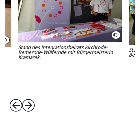
©
LHH
©
LHH
Stand des Integrationsbeirats Kirchrode-
Stand
Bemerode-Wülferode mit Bürgermeisterin
Beme
Kramarek.