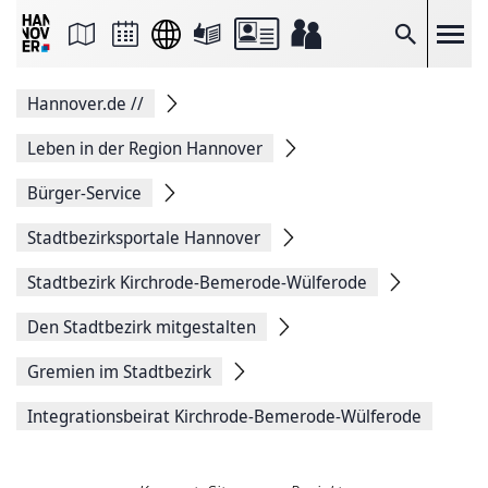
Seite
als
E-
Suche
Mail
versenden
Auf
Hannover.de
//
Facebook
teilen
Auf
Leben in der Region Hannover
X
teilen
Bürger-Service
Seitenlink
Kopieren
Stadtbezirksportale Hannover
Seite
Drucken
Stadtbezirk Kirchrode-Bemerode-Wülferode
Den Stadtbezirk mitgestalten
Gremien im Stadtbezirk
Integrationsbeirat Kirchrode-Bemerode-Wülferode